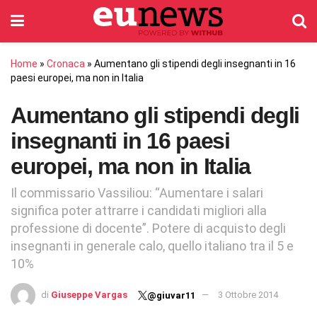
Home
»
Cronaca
»
Aumentano gli stipendi degli insegnanti in 16
paesi europei, ma non in Italia
Aumentano gli stipendi degli
insegnanti in 16 paesi
europei, ma non in Italia
Il commissario Vassiliou: “Aumentare i salari
significa poter attrarre i candidati migliori alla
professione di docente”. Potere di acquisto degli
insegnanti in generale calo, quello italiano tra il 5 e
10%
di
Giuseppe Vargas
3 Ottobre 2014
@giuvar11