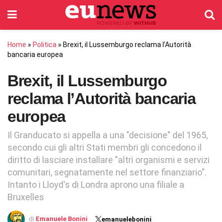
Home
»
Politica
»
Brexit, il Lussemburgo reclama l’Autorità
bancaria europea
Brexit, il Lussemburgo
reclama l’Autorità bancaria
europea
Il Granducato si appella a una "decisione" del 1965,
secondo cui gli altri Stati membri gli concedono il
diritto di lasciare installare "altri organismi e servizi
comunitari, segnatamente nel settore finanziario".
Intanto i Lloyd's di Londra aprono una filiale a
Bruxelles
di
Emanuele Bonini
emanuelebonini