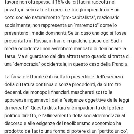
favore non oltrepassa il 16% dei cittadini, raccolti nel
privato, in seno al ceto medio e tra gli imprenditori – un
ceto sociale naturalmente “pro-capitalista”, reazionario
socialmente; non rappresenta un “maremoto” come lo
presentano i media dominanti. Se un caso analogo si fosse
presentato in Russia, in Iran o in qualche paese del Sud, i
media occidentali non avrebbero mancato di denunciare la
farsa. Ma si guardano dal dire altrettanto quando si tratta di
una “democrazia” occidentale, in questo caso della Francia.
La farsa elettorale è il risultato prevedibile dell’esercizio
della dittatura continua e senza precedenti, da oltre tre
decenni, dei monopoli finanziari, mascherati sotto le
apparenze ingannevoli delle “esigenze oggettive delle leggi
di mercato”. Questa dittatura si è impadronita del potere
politico diretto, e l’allineamento della socialdemocrazia al
discorso e alle esigenze del neoliberismo economico ha
prodotto de facto una forma di potere di un “partito unico”,