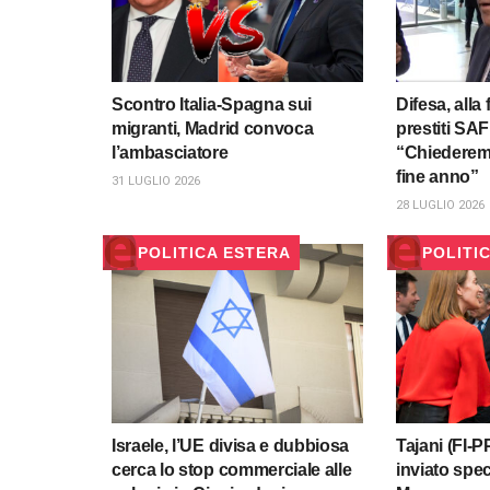
Scontro Italia-Spagna sui
Difesa, alla f
migranti, Madrid convoca
prestiti SAF
l’ambasciatore
“Chiederemo
fine anno”
31 LUGLIO 2026
28 LUGLIO 2026
POLITICA ESTERA
POLITI
Israele, l’UE divisa e dubbiosa
Tajani (FI-
cerca lo stop commerciale alle
inviato spec