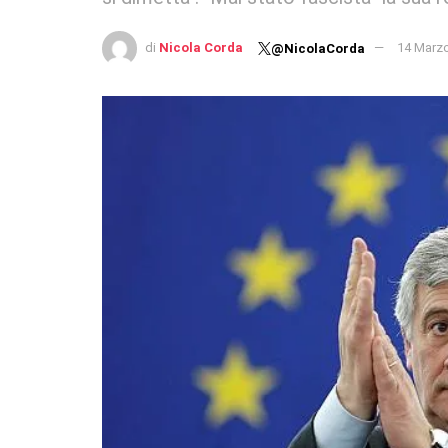
di
Nicola Corda
14 Marz
@NicolaCorda