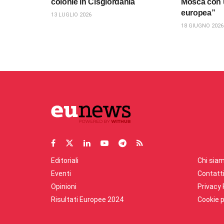
colonie in Cisgiordania
Mosca con 
europea”
13 LUGLIO 2026
18 GIUGNO 2026
Editoriali
Chi sia
Eventi
Contatt
Opinioni
Privacy 
Risultati Europee 2024
Cookie p