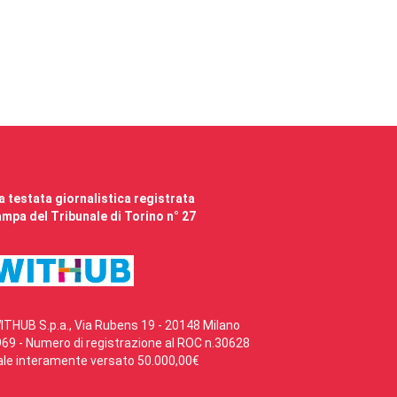
 testata giornalistica registrata
mpa del Tribunale di Torino n° 27
ITHUB S.p.a., Via Rubens 19 - 20148 Milano
69 - Numero di registrazione al ROC n.30628
ale interamente versato 50.000,00€