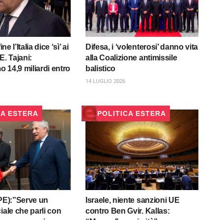
ine l’Italia dice ‘sì’ ai
Difesa, i ‘volenterosi’ danno vita
E. Tajani:
alla Coalizione antimissile
 14,9 miliardi entro
balistico
14 LUGLIO 2026
CA ESTERA
POLITICA ESTERA
PPE):”Serve un
Israele, niente sanzioni UE
iale che parli con
contro Ben Gvir. Kallas: