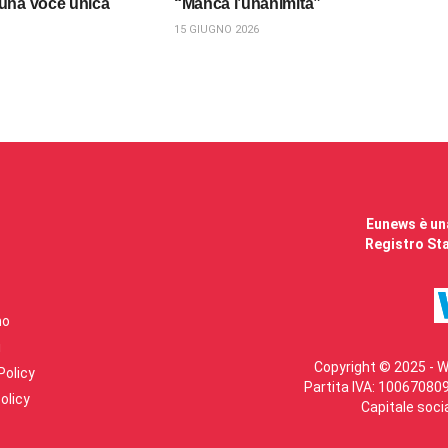
una voce unica
“Manca l’unanimità”
15 GIUGNO 2026
Eunews è una
Registro Sta
mo
i
Copyright © 2025 - W
Policy
Partita IVA: 100670809
olicy
Capitale soci