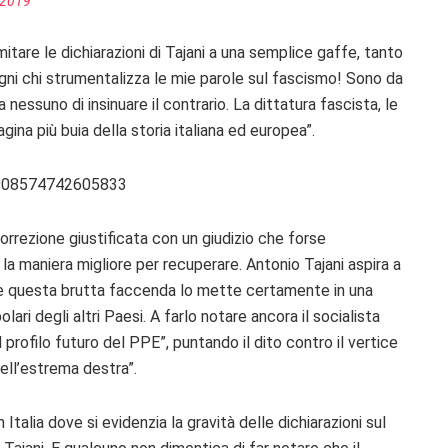
 2019
itare le dichiarazioni di Tajani a una semplice gaffe, tanto
ogni chi strumentalizza le mie parole sul fascismo! Sono da
essuno di insinuare il contrario. La dittatura fascista, le
agina più buia della storia italiana ed europea”.
5908574742605833
correzione giustificata con un giudizio che forse
à la maniera migliore per recuperare. Antonio Tajani aspira a
 e questa brutta faccenda lo mette certamente in una
ari degli altri Paesi. A farlo notare ancora il socialista
profilo futuro del PPE”, puntando il dito contro il vertice
 dell’estrema destra”.
alia dove si evidenzia la gravità delle dichiarazioni sul