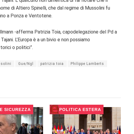
i Tajani. E qualcuno non dimentica di far notare che il
ome di Altiero Spinelli, che dal regime di Mussolini fu
fino a Ponza e Ventotene.
lmann -afferma Patrizia Toia, capodelegazione del Pd a
i Tajani. L’Europa è a un bivio e non possiamo
rici o politici”.
solini
Gue/Ngl
patrizia toia
Philippe Lamberts
 E SICUREZZA
POLITICA ESTERA