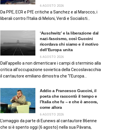
6 AGOSTO 2026
Da PPE, ECR e PfE critiche a Sanchez e al Marocco, i
liberali contro l'Italia di Meloni, Verdi e Socialisti...
‘Auschwitz’ e la liberazione dal
nazi-fascismo, così Guccini
ricordava chi siamo e il motivo
dell’Europa unita
6 AGOSTO 2026
Dall'appello a non dimenticare i campi di sterminio alla
critica all'occupazione sovietica della Cecoslavacchia
il cantautore emiliano dimostra che "l'Europa...
Addio a Francesco Guccini, il
poeta che raccontò il tempo e
l’Italia che fu – e che è ancora,
come allora
6 AGOSTO 2026
L'omaggio da parte di Eunews al cantautore 86enne
che si è spento oggi (6 agosto) nella sua Pàvana,