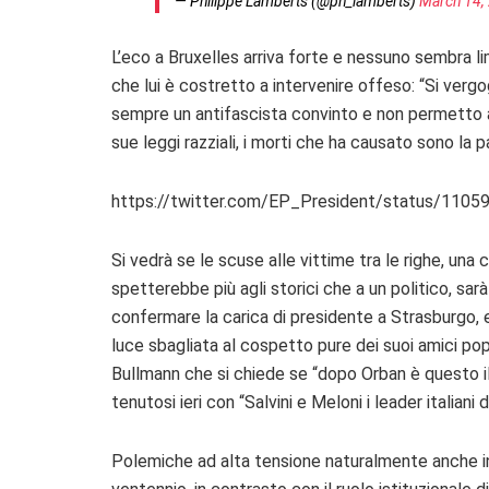
— Philippe Lamberts (@ph_lamberts)
March 14,
L’eco a Bruxelles arriva forte e nessuno sembra lim
che lui è costretto a intervenire offeso: “Si verg
sempre un antifascista convinto e non permetto a n
sue leggi razziali, i morti che ha causato sono la p
https://twitter.com/EP_President/status/110
Si vedrà se le scuse alle vittime tra le righe, una 
spetterebbe più agli storici che a un politico, sar
confermare la carica di presidente a Strasburgo,
luce sbagliata al cospetto pure dei suoi amici popol
Bullmann che si chiede se “dopo Orban è questo il 
tenutosi ieri con “Salvini e Meloni i leader italiani
Polemiche ad alta tensione naturalmente anche in It