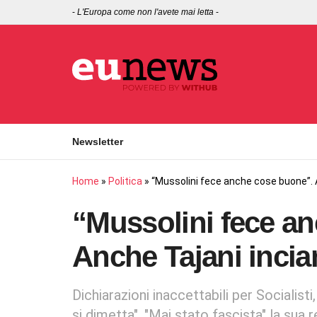
-
L'Europa come non l'avete mai letta
-
Newsletter
Home
»
Politica
»
“Mussolini fece anche cose buone”.
“Mussolini fece a
Anche Tajani inci
Dichiarazioni inaccettabili per Socialisti,
si dimetta". "Mai stato fascista" la sua r