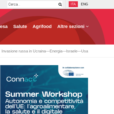
ITA
ENG
fesa
Salute
Agrifood
Altre sezioni
Invasione russa in Ucraina
Energia
Israele
Usa