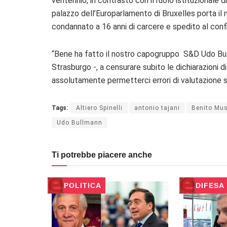
ventennio, in contrasto con il ruolo istituzionale d
palazzo dell’Europarlamento di Bruxelles porta il n
condannato a 16 anni di carcere e spedito al con
“Bene ha fatto il nostro capogruppo S&D Udo Bul
Strasburgo -, a censurare subito le dichiarazioni d
assolutamente permetterci errori di valutazione sto
Tags:
Altiero Spinelli
antonio tajani
Benito Mus
Udo Bullmann
Ti potrebbe piacere anche
POLITICA
DIFESA