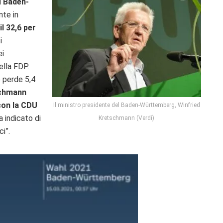
l
Baden-
nte in
l 32,6 per
i
ei
ella FDP.
e perde 5,4
chmann
con la CDU
Il ministro presidente del Baden-Württemberg, Winfried
a indicato di
Kretschmann (Verdi)
ci”.