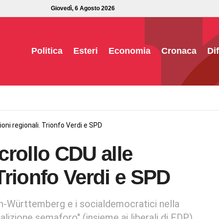
Giovedì, 6 Agosto 2026
Politica
Esteri
Economia
Cronaca
Di
oni regionali. Trionfo Verdi e SPD
crollo CDU alle
 Trionfo Verdi e SPD
en-Württemberg e i socialdemocratici nella
lizione semaforo" (insieme ai liberali di FDP)