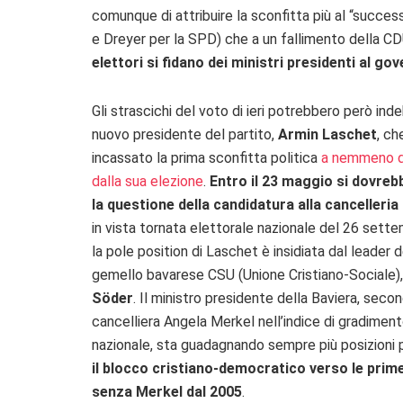
comunque di attribuire la sconfitta più al “succes
e Dreyer per la SPD) che a un fallimento della CD
elettori si fidano dei ministri presidenti al go
Gli strascichi del voto di ieri potrebbero però indeb
nuovo presidente del partito,
Armin Laschet
, ch
incassato la prima sconfitta politica
a nemmeno d
dalla sua elezione
.
Entro il 23 maggio si dovreb
la questione della candidatura alla cancelleria
in vista tornata elettorale nazionale del 26 sett
la pole position di Laschet è insidiata dal leader d
gemello bavarese CSU (Unione Cristiano-Sociale)
Söder
. Il ministro presidente della Baviera, secon
cancelliera Angela Merkel nell’indice di gradimen
nazionale, sta guadagnando sempre più posizioni
il blocco cristiano-democratico verso le prime
senza Merkel dal 2005
.