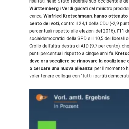
risultati, nello Stato federale sud-occidentale de
Württemberg
i
Verdi
guidati dal ministro preside
carica,
Winfried Kretschmann
,
hanno ottenuto i
cento dei voti
, contro il 24,1 della CDU (-2,9 punt
percentuali rispetto alle elezioni del 2016), l’11 d
socialdemocratici della SPD e il 10,5 dei liberali d
Crollo dell’ultra-destra di AfD (9,7 per cento), ch
punti percentuali rispetto a cinque anni fa.
Krets
deve ora scegliere se rinnovare la coalizione 
o cercare una nuova alleanza
: per il momento h
voler tenere colloqui con “tutti i partiti democrati