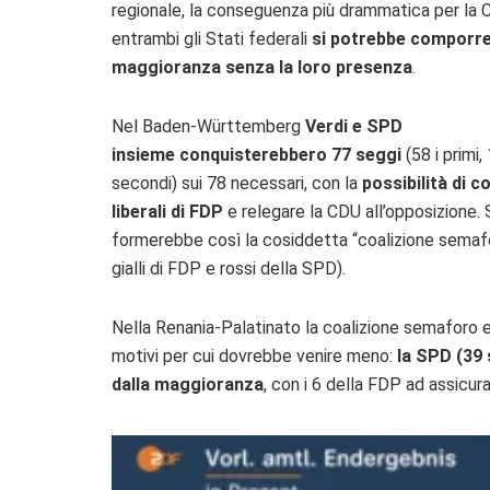
regionale, la conseguenza più drammatica per la 
entrambi gli Stati federali
si potrebbe comporr
maggioranza senza la loro presenza
.
Nel Baden-Württemberg
Verdi e SPD
insieme conquisterebbero 77 seggi
(58 i primi, 
secondi) sui 78 necessari, con la
possibilità di c
liberali di FDP
e relegare la CDU all’opposizione. 
formerebbe così la cosiddetta “coalizione semafo
gialli di FDP e rossi della SPD).
Nella Renania-Palatinato la coalizione semaforo era
motivi per cui dovrebbe venire meno:
la SPD (39 
dalla maggioranza
, con i 6 della FDP ad assicura