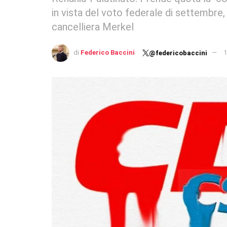
in vista del voto federale di settembre,
cancelliera Merkel
di
Federico Baccini
1
@federicobaccini