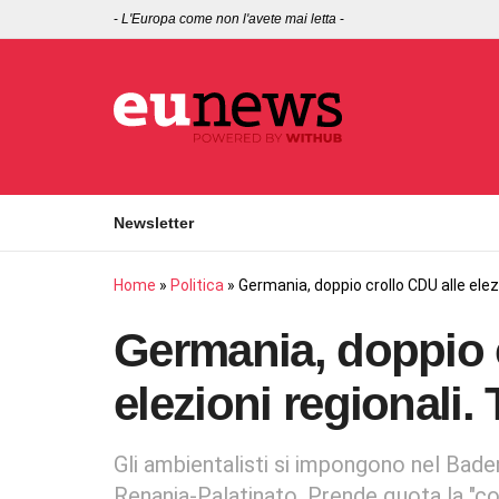
-
L'Europa come non l'avete mai letta
-
Newsletter
Home
»
Politica
»
Germania, doppio crollo CDU alle elezi
Germania, doppio 
elezioni regionali.
Gli ambientalisti si impongono nel Bad
Renania-Palatinato. Prende quota la "coa