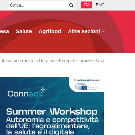
ITA
ENG
fesa
Salute
Agrifood
Altre sezioni
Invasione russa in Ucraina
Energia
Israele
Usa