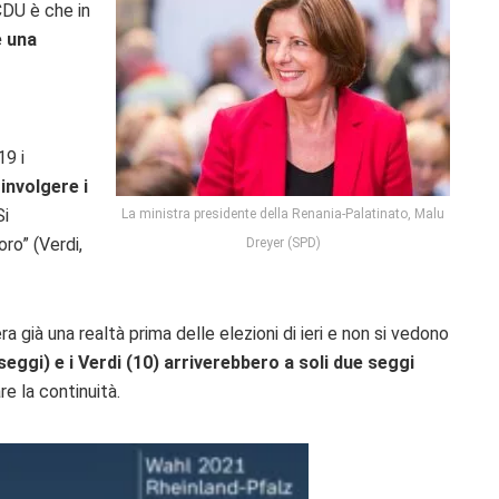
CDU è che in
e una
19 i
oinvolgere i
Si
La ministra presidente della Renania-Palatinato, Malu
ro” (Verdi,
Dreyer (SPD)
 già una realtà prima delle elezioni di ieri e non si vedono
seggi) e i Verdi (10) arriverebbero a soli due seggi
re la continuità.