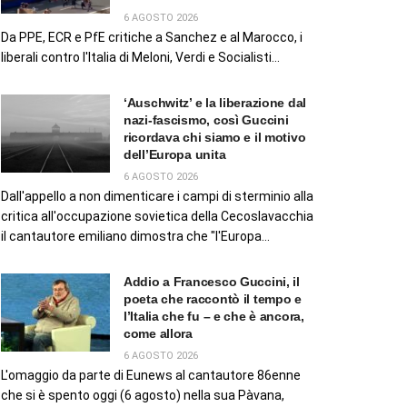
6 AGOSTO 2026
Da PPE, ECR e PfE critiche a Sanchez e al Marocco, i
liberali contro l'Italia di Meloni, Verdi e Socialisti...
‘Auschwitz’ e la liberazione dal
nazi-fascismo, così Guccini
ricordava chi siamo e il motivo
dell’Europa unita
6 AGOSTO 2026
Dall'appello a non dimenticare i campi di sterminio alla
critica all'occupazione sovietica della Cecoslavacchia
il cantautore emiliano dimostra che "l'Europa...
Addio a Francesco Guccini, il
poeta che raccontò il tempo e
l’Italia che fu – e che è ancora,
come allora
6 AGOSTO 2026
L'omaggio da parte di Eunews al cantautore 86enne
che si è spento oggi (6 agosto) nella sua Pàvana,