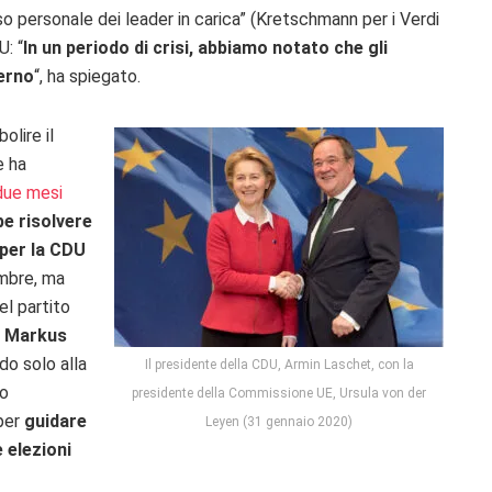
so personale dei leader in carica” (Kretschmann per i Verdi
U: “
In un periodo di crisi, abbiamo notato che gli
verno
“, ha spiegato.
olire il
e ha
ue mesi
be risolvere
 per la CDU
embre, ma
el partito
,
Markus
do solo alla
Il presidente della CDU, Armin Laschet, con la
to
presidente della Commissione UE, Ursula von der
 per
guidare
Leyen (31 gennaio 2020)
 elezioni