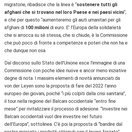
migratorie, ribadisce che la linea è “
sostenere tutti gli
afghani che si trovano nel loro Paese e nei paesi vicini
“,
e che per questo “aumenteremo gli aiuti umanitari per gli
afghani di
100 milioni
di euro. E’ l’Europa della solidarietà
che si arrocca su sè stessa, che si chiude, è la Commissione
che può poco di fronte a competenze e poteri che non ha e
che dunque non osa.
Dal discorso sullo Stato dell’Unione esce l’immagine di una
Commissione con poche idee nuove e ancor meno iniziative
degne di nota. I massimi elementi di novità annunciati da
von der Leyen sono la proposta di fare del 2022 l’anno
europeo dei giovani, poiché “i più colpiti dalla crisi sanitaria”,
il tour nella regione del Balcani occidentale “entro fine
mese” per rivitalizzare il processo di adesione. “Investire nei
Balcani occidentali vuol dire investire nel futuro
dell’Europa”, sottolinea. C’è poi la proposta di “bandire dal
nostro mercato i prodotti ottenuti con il lavoro forzato”.