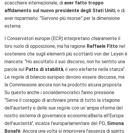
scacchiere internazionale, di
aver fatto troppo
affidamento sul nuovo presidente degli Stati Uniti
, e di
aver risparmiato. “Servono più risorse” per la dimensione
esterna.
I Conservatori europei (ECR) interpretano chiaramente il
loro ruolo di opposizione, ma ha ragione
Raffaele Fitto
nel
sostenere che sugli elementi più scottanti von der Leyen è
mancata. “Ho ascoltato il suo discorso, non ho sentito una
parola sul
Patto di stabilità
, il vero elefante nella stanza”.
Le regole di bilancio europeo devono essere discusse, ma
la Commissione ancora non ha prodotto alcuna proposta.
Su questo anche i socialdemocratici fanno pressione.
“Se
rve il coraggio di archiviare prima di tutto la stagione
dell’austerity e delle sue regole con un´ampia riforma del
nostro sistema di governance economica
Basta all’Europa
dell’austerità”, incalza l’europarlamentare del PD,
Simona
Bonafè
. Ancora una volta si rimprovera l’assenza di spirito.