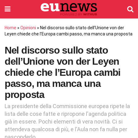
Home
»
Opinioni
»
Nel discorso sullo stato dell’Unione von der
Leyen chiede che l’Europa cambi passo, ma manca una proposta
Nel discorso sullo stato
dell’Unione von der Leyen
chiede che l’Europa cambi
passo, ma manca una
proposta
La presidente della Commissione europea ripete la
lista delle cose fatte e ripropone l'agenda politica
già in essere. Pochi elementi di vera novità. Ci si
attendeva qualcosa di più, e l'Aula non fa nulla per
nasconderlo