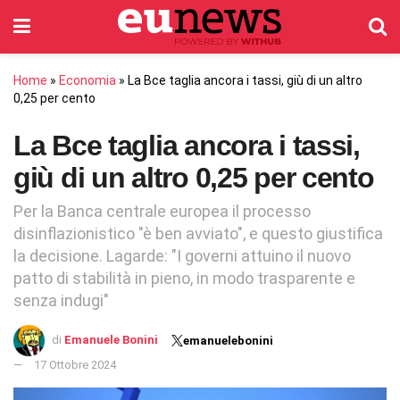
Home
»
Economia
»
La Bce taglia ancora i tassi, giù di un altro
0,25 per cento
La Bce taglia ancora i tassi,
giù di un altro 0,25 per cento
Per la Banca centrale europea il processo
disinflazionistico "è ben avviato", e questo giustifica
la decisione. Lagarde: "I governi attuino il nuovo
patto di stabilità in pieno, in modo trasparente e
senza indugi"
di
Emanuele Bonini
emanuelebonini
17 Ottobre 2024