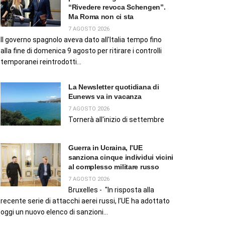
“Rivedere revoca Schengen”.
Ma Roma non ci sta
7 AGOSTO 2026
Il governo spagnolo aveva dato all'Italia tempo fino
alla fine di domenica 9 agosto per ritirare i controlli
temporanei reintrodotti...
La Newsletter quotidiana di
Eunews va in vacanza
7 AGOSTO 2026
Tornerà all'inizio di settembre
Guerra in Ucraina, l’UE
sanziona cinque individui vicini
al complesso militare russo
7 AGOSTO 2026
Bruxelles - "In risposta alla
recente serie di attacchi aerei russi, l’UE ha adottato
oggi un nuovo elenco di sanzioni...