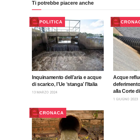
Ti potrebbe piacere anche
POLITICA
CRONA
Inquinamento dell’aria e acque
Acque refl
di scarico, l’Ue ‘stanga’ l’Italia
deferimento 
alla Corte d
13 MARZO 2024
1 GIUGNO 2023
CRONACA