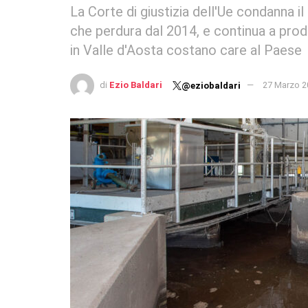
La Corte di giustizia dell'Ue condanna il
che perdura dal 2014, e continua a produ
in Valle d'Aosta costano care al Paese
di
Ezio Baldari
27 Marzo 2
@eziobaldari