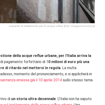
impianto di trattamento per le acque reflue [foto: imagoeconomica]
ione della acque reflue urbane, per l’Italia arriva la
 di pagamento forfettario di 1
0 milioni di euro più una
re di ritardo nel mettersi in regola
. La multa
a adesso, momento del pronunciamento, e si applicherà in
a
sentenza emessa già il 10 aprile 2014
sullo stesso tema
rrivo di
un storia ultra-decennale
. L’Italia non ha saputo
iva sul trattamento delle acque reflue urbane
. Una