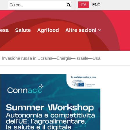
ITA
ENG
fesa
Salute
Agrifood
Altre sezioni
Invasione russa in Ucraina
Energia
Israele
Usa