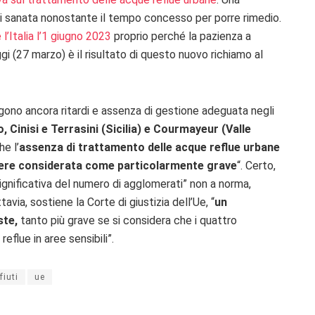
mai sanata nonostante il tempo concesso per porre rimedio.
Italia l’1 giugno 2023
proprio perché la pazienza a
ggi (27 marzo) è il risultato di questo nuovo richiamo al
ngono ancora ritardi e assenza di gestione adeguata negli
 Cinisi e Terrasini (Sicilia) e Courmayeur (Valle
he l’
assenza di trattamento delle acque reflue urbane
sere considerata come particolarmente grave
“. Certo,
 significativa del numero di agglomerati” non a norma,
via, sostiene la Corte di giustizia dell’Ue, “
un
ste,
tanto più grave se si considera che i quattro
flue in aree sensibili”.
ifiuti
ue