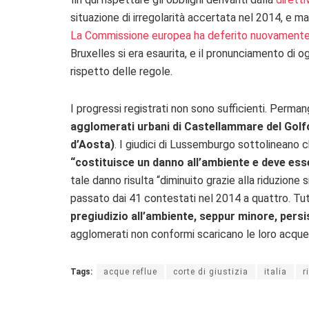
situazione di irregolarità accertata nel 2014, e 
La Commissione europea ha deferito nuovamente l’
Bruxelles si era esaurita, e il pronunciamento di o
rispetto delle regole.
I progressi registrati non sono sufficienti. Perma
agglomerati urbani di Castellammare del Golfo,
d’Aosta)
. I giudici di Lussemburgo sottolineano c
“costituisce un danno all’ambiente e deve es
tale danno risulta “diminuito grazie alla riduzione
passato dai 41 contestati nel 2014 a quattro. Tutta
pregiudizio all’ambiente, seppur minore, persi
agglomerati non conformi scaricano le loro acque re
Tags:
acque reflue
corte di giustizia
italia
r