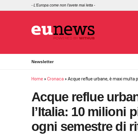
-
L'Europa come non l'avete mai letta
-
Newsletter
Home
»
Cronaca
»
Acque reflue urbane, è maxi multa per
Acque reflue urban
l’Italia: 10 milioni 
ogni semestre di r