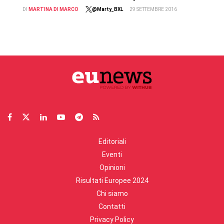
DI
MARTINA DI MARCO
@Marty_BXL
29 SETTEMBRE 2016
Editoriali
Eventi
Opinioni
Risultati Europee 2024
Chi siamo
Contatti
Privacy Policy