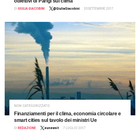
obiettivi di Parigi sul clima
DI
GIULIA GIACOBINI
@GiuliaGiacobini
20 SETTEMBRE 2017
NON CATEGORIZZATO
Finanziamenti per il clima, economia circolare e
smart cities sul tavolo dei ministri Ue
DI
REDAZIONE
eunewsit
7 LUGLIO 2017