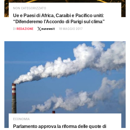
NON CATEGORIZZATO
Ue e Paesi di Africa, Caraibi e Pacifico uniti:
“Difenderemo l’Accordo di Parigi sul clima”
DI
REDAZIONE
eunewsit
18 MAGGIO 2017
ECONOMIA
Parlamento approva la riforma delle quote di