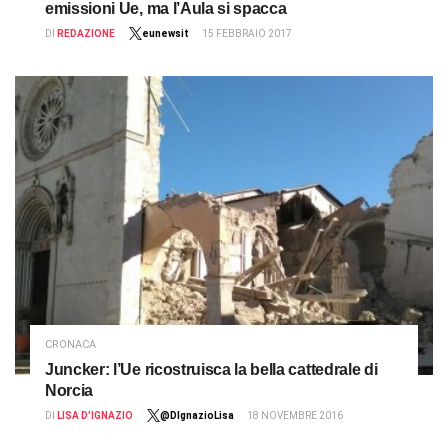
emissioni Ue, ma l’Aula si spacca
DI
REDAZIONE
eunewsit
15 FEBBRAIO 2017
CRONACA
Juncker: l’Ue ricostruisca la bella cattedrale di
Norcia
DI
LISA D'IGNAZIO
@DIgnazioLisa
18 NOVEMBRE 2016