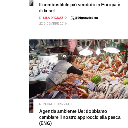
Il combustibile più venduto in Europa è
il diesel
DI
LISA D'IGNAZIO
@DIgnazioLisa
22 DICEMBRE 2016
NON CATEGORIZZATO
Agenzia ambiente Ue: dobbiamo
cambiare il nostro approccio alla pesca
(ENG)