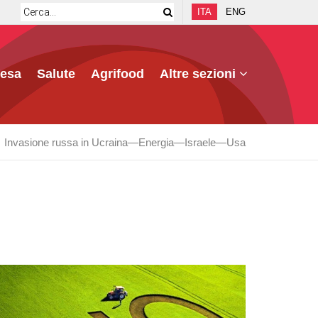
ITA
ENG
fesa
Salute
Agrifood
Altre sezioni
Invasione russa in Ucraina
Energia
Israele
Usa