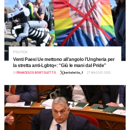
POLITICA
Venti Paesi Ue mettono all’angolo l’Ungheria per
la stretta anti-Lgbtq+: “Giù le mani dal Pride”
DI
FRANCESCO BORTOLETTO
bortoletto_f
27 MAGGIO 2025