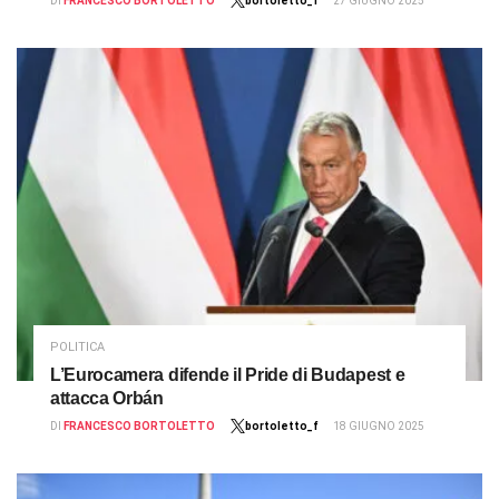
DI
FRANCESCO BORTOLETTO
bortoletto_f
27 GIUGNO 2025
POLITICA
L’Eurocamera difende il Pride di Budapest e
attacca Orbán
DI
FRANCESCO BORTOLETTO
bortoletto_f
18 GIUGNO 2025