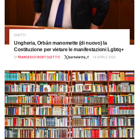
DIRITTI
Ungheria, Orbán manomette (di nuovo) la
Costituzione per vietare le manifestazioni Lgbtq+
DI
FRANCESCO BORTOLETTO
bortoletto_f
14 APRILE 2025