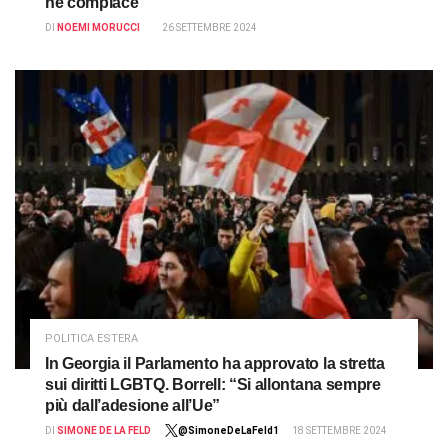
ne compiace
DI
NOEMI MORUCCI
26 SETTEMBRE 2024
POLITICA ESTERA
In Georgia il Parlamento ha approvato la stretta
sui diritti LGBTQ. Borrell: “Si allontana sempre
più dall’adesione all’Ue”
DI
SIMONE DE LA FELD
@SimoneDeLaFeld1
18 SETTEMBRE 2024