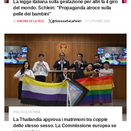
La legge italiana sulla gestazione per altri fa il giro
del mondo. Schlein: “Propaganda atroce sulla
pelle dei bambini”
DI
SIMONE DE LA FELD
@SimoneDeLaFeld1
17 OTTOBRE 2024
POLITICA ESTERA
La Thailandia approva i matrimoni tra coppie
dello stesso sesso. La Commissione europea se