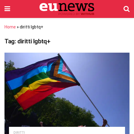
Home
»
diritti lgbtq+
Tag:
diritti lgbtq+
DIRITTI