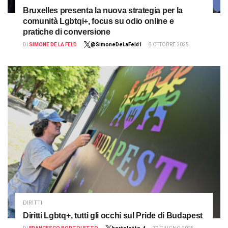
Bruxelles presenta la nuova strategia per la
comunità Lgbtqi+, focus su odio online e
pratiche di conversione
DI
SIMONE DE LA FELD
@SimoneDeLaFeld1
8 OTTOBRE 2025
DIRITTI
Diritti Lgbtq+, tutti gli occhi sul Pride di Budapest