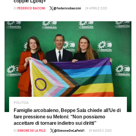
coppie Lgbtq+
DI
FEDERICO BACCINI
@federicobaccini
24 APRILE 2023
POLITICA
Famiglie arcobaleno, Beppe Sala chiede all’Ue di
fare pressione su Meloni: “Non possiamo
accettare di tornare indietro sui diritti”
DI
SIMONE DE LA FELD
@SimoneDeLaFeld1
29 MARZO 2023