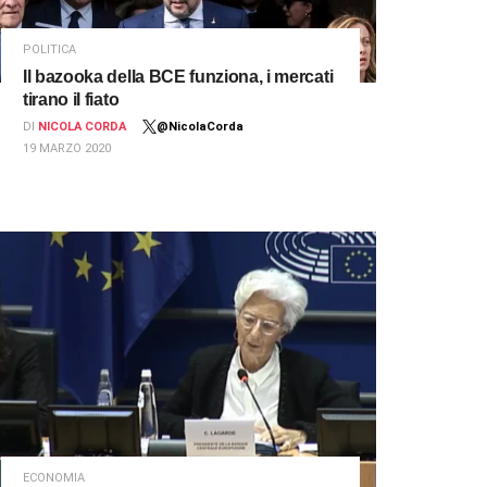
POLITICA
Il bazooka della BCE funziona, i mercati
tirano il fiato
DI
NICOLA CORDA
@NicolaCorda
19 MARZO 2020
ECONOMIA