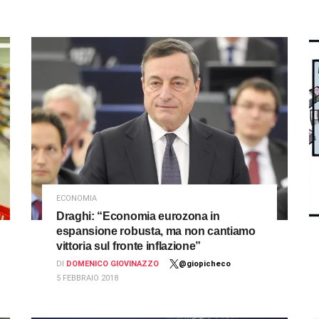
ECONOMIA
Draghi: “Economia eurozona in
espansione robusta, ma non cantiamo
vittoria sul fronte inflazione”
DI
DOMENICO GIOVINAZZO
@giopicheco
5 FEBBRAIO 2018