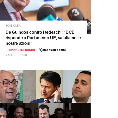
ECONOMIA
De Guindos contro i tedeschi: “BCE
risponde a Parlamento UE, valutiamo le
nostre azioni”
DI
EMANUELE BONINI
emanuelebonini
7 MAGGIO 2020