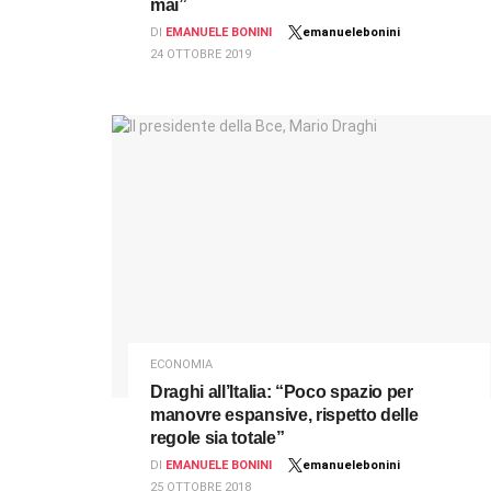
mai”
DI
EMANUELE BONINI
emanuelebonini
24 OTTOBRE 2019
ECONOMIA
Draghi all’Italia: “Poco spazio per
manovre espansive, rispetto delle
regole sia totale”
DI
EMANUELE BONINI
emanuelebonini
25 OTTOBRE 2018