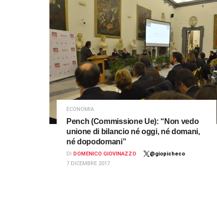
ECONOMIA
Pench (Commissione Ue): “Non vedo
unione di bilancio né oggi, né domani,
né dopodomani”
DI
DOMENICO GIOVINAZZO
@giopicheco
7 DICEMBRE 2017