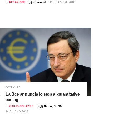
DI
REDAZIONE
eunewsit
11 DICEMBRE 2018
ECONOMIA
La Bce annuncia lo stop al quantitative
easing
DI
GIULIO COLAZZO
@Giulio_Col96
14 GIUGNO 2018