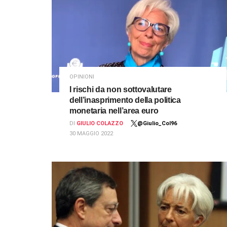
OPINIONI
I rischi da non sottovalutare
dell’inasprimento della politica
monetaria nell’area euro
DI
GIULIO COLAZZO
@Giulio_Col96
30 MAGGIO 2022