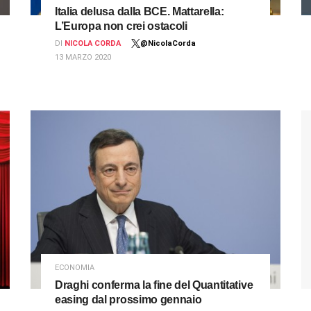
Italia delusa dalla BCE. Mattarella:
L’Europa non crei ostacoli
DI
NICOLA CORDA
@NicolaCorda
13 MARZO 2020
ECONOMIA
Draghi conferma la fine del Quantitative
easing dal prossimo gennaio