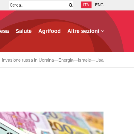
ITA
ENG
fesa
Salute
Agrifood
Altre sezioni
Invasione russa in Ucraina
Energia
Israele
Usa