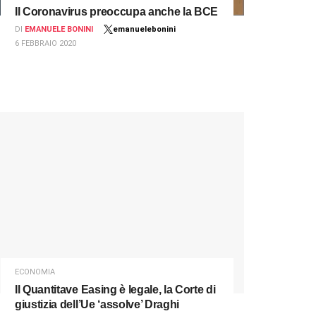
Il Coronavirus preoccupa anche la BCE
DI
EMANUELE BONINI
emanuelebonini
6 FEBBRAIO 2020
ECONOMIA
Il Quantitave Easing è legale, la Corte di
giustizia dell’Ue ‘assolve’ Draghi