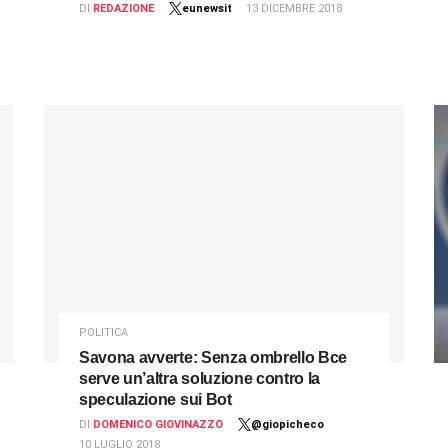
DI
REDAZIONE
eunewsit
13 DICEMBRE 2018
POLITICA
Savona avverte: Senza ombrello Bce
serve un’altra soluzione contro la
speculazione sui Bot
DI
DOMENICO GIOVINAZZO
@giopicheco
10 LUGLIO 2018