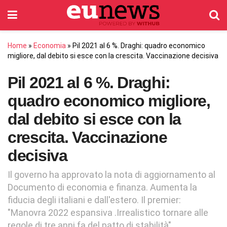
Home
»
Economia
»
Pil 2021 al 6 %. Draghi: quadro economico
migliore, dal debito si esce con la crescita. Vaccinazione decisiva
Pil 2021 al 6 %. Draghi:
quadro economico migliore,
dal debito si esce con la
crescita. Vaccinazione
decisiva
Il governo ha approvato la nota di aggiornamento al
Documento di economia e finanza. Aumenta la
fiducia degli italiani e dall'estero. Il premier:
"Manovra 2022 espansiva .Irrealistico tornare alle
regole di tre anni fa del patto di stabilità"