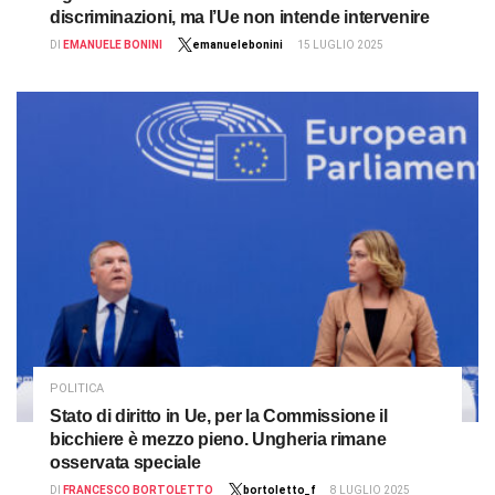
discriminazioni, ma l’Ue non intende intervenire
DI
EMANUELE BONINI
emanuelebonini
15 LUGLIO 2025
POLITICA
Stato di diritto in Ue, per la Commissione il
bicchiere è mezzo pieno. Ungheria rimane
osservata speciale
DI
FRANCESCO BORTOLETTO
bortoletto_f
8 LUGLIO 2025