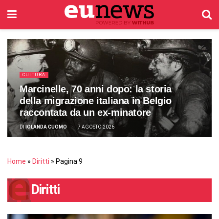
CULTURA
Marcinelle, 70 anni dopo: la storia
della migrazione italiana in Belgio
raccontata da un ex-minatore
DI
IOLANDA CUOMO
7 AGOSTO 2026
Home
»
Diritti
»
Pagina 9
Diritti