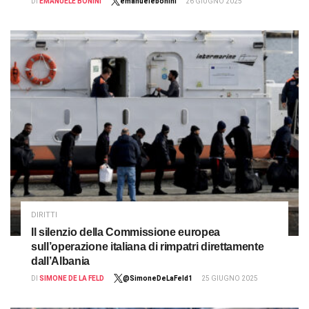
DI
EMANUELE BONINI
emanuelebonini
26 GIUGNO 2025
DIRITTI
Il silenzio della Commissione europea
sull’operazione italiana di rimpatri direttamente
dall’Albania
DI
SIMONE DE LA FELD
@SimoneDeLaFeld1
25 GIUGNO 2025