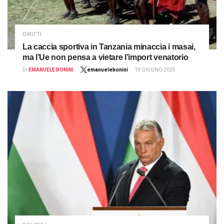
DIRITTI
La caccia sportiva in Tanzania minaccia i masai,
ma l’Ue non pensa a vietare l’import venatorio
DI
EMANUELE BONINI
emanuelebonini
19 GIUGNO 2025