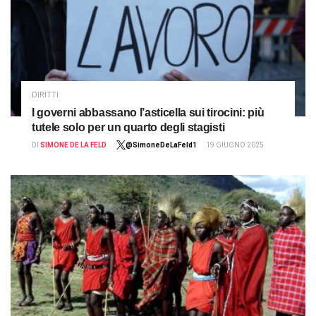
DIRITTI
I governi abbassano l’asticella sui tirocini: più
tutele solo per un quarto degli stagisti
DI
SIMONE DE LA FELD
@SimoneDeLaFeld1
19 GIUGNO 2025