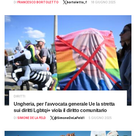
DI
FRANCESCO BORTOLETTO
bortoletto_f
18 GIUGNO 2025
DIRITTI
Ungheria, per l’avvocata generale Ue la stretta
sui diritti Lgbtqi+ viola il diritto comunitario
DI
SIMONE DE LA FELD
@SimoneDeLaFeld1
5 GIUGNO 2025