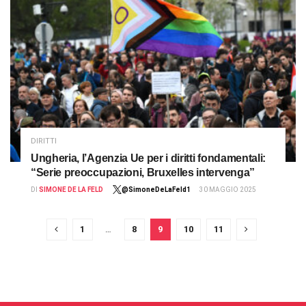
DIRITTI
Ungheria, l’Agenzia Ue per i diritti fondamentali:
“Serie preoccupazioni, Bruxelles intervenga”
DI
SIMONE DE LA FELD
@SimoneDeLaFeld1
30 MAGGIO 2025
1
…
8
9
10
11