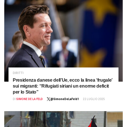
DIRITTI
Presidenza danese dell’Ue, ecco la linea ‘frugale’
sui migranti: “Rifugiati siriani un enorme deficit
per lo Stato”
DI
SIMONE DE LA FELD
@SimoneDeLaFeld1
22 LUGLIO 2025