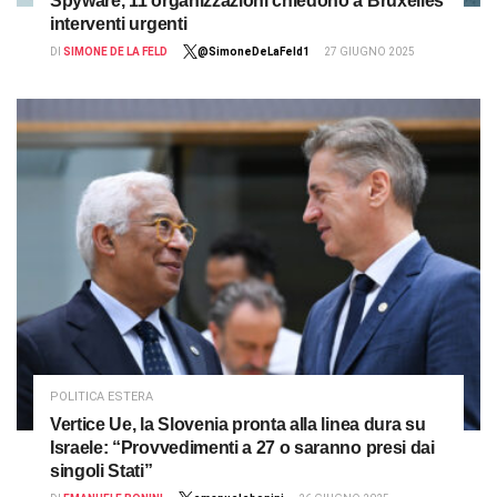
Spyware, 11 organizzazioni chiedono a Bruxelles
interventi urgenti
DI
SIMONE DE LA FELD
@SimoneDeLaFeld1
27 GIUGNO 2025
POLITICA ESTERA
Vertice Ue, la Slovenia pronta alla linea dura su
Israele: “Provvedimenti a 27 o saranno presi dai
singoli Stati”