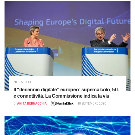
NET & TECH
Il “decennio digitale” europeo: supercalcolo, 5G
e connettività. La Commissione indica la via
DI
ANITA BERNACCHIA
@AnitaEflak
18 SETTEMBRE 2020