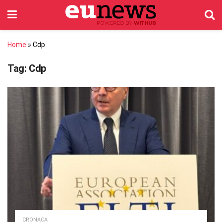
Home
»
Cdp
Tag:
Cdp
CRONACA