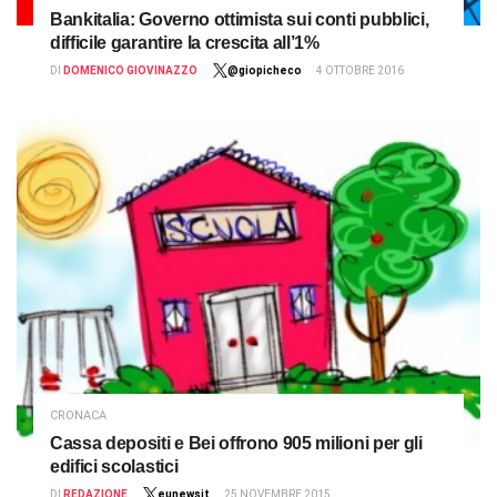
Bankitalia: Governo ottimista sui conti pubblici,
difficile garantire la crescita all’1%
DI
DOMENICO GIOVINAZZO
@giopicheco
4 OTTOBRE 2016
CRONACA
Cassa depositi e Bei offrono 905 milioni per gli
edifici scolastici
DI
REDAZIONE
eunewsit
25 NOVEMBRE 2015