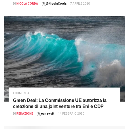
DI
NICOLA CORDA
@NicolaCorda
7 APRILE 2020
ECONOMIA
Green Deal: La Commissione UE autorizza la
creazione di una joint venture tra Eni e CDP
DI
REDAZIONE
eunewsit
14 FEBBRAIO 2020