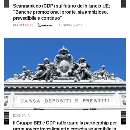
Scannapieco (CDP) sul futuro del bilancio UE:
“Banche promozionali pronte, sia ambizioso,
prevedibile e continuo”
DI
REDAZIONE
eunewsit
10 GIUGNO 2026
ECONOMIA
Il Gruppo BEI e CDP rafforzano la partnership per
promuovere investimenti e crescita sostenibile in