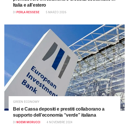
Italia e all’estero
DI
PERLA RESSESE
5 MARZO 2026
GREEN ECONOMY
Bei e Cassa depositi e prestiti collaborano a
supporto dell’economia “verde” italiana
DI
NOEMI MORUCCI
4 NOVEMBRE 2024