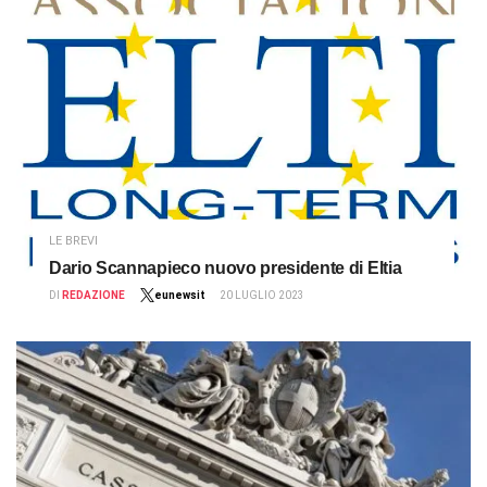
LE BREVI
Dario Scannapieco nuovo presidente di Eltia
DI
REDAZIONE
eunewsit
20 LUGLIO 2023