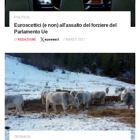
POLITICA
Euroscettici (e non) all’assalto del forziere del
Parlamento Ue
DI
REDAZIONE
eunewsit
7 MARZO 2017
CRONACA