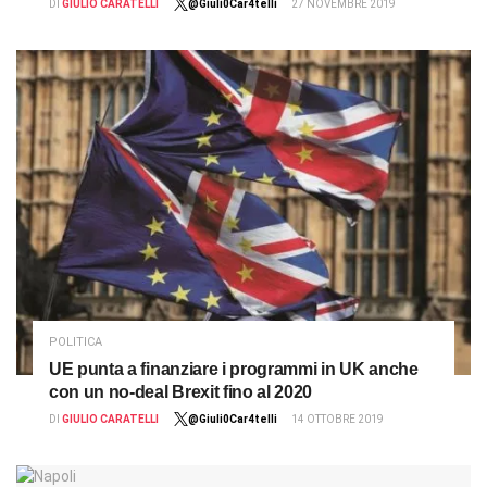
DI
GIULIO CARATELLI
@Giuli0Car4telli
27 NOVEMBRE 2019
POLITICA
UE punta a finanziare i programmi in UK anche
con un no-deal Brexit fino al 2020
DI
GIULIO CARATELLI
@Giuli0Car4telli
14 OTTOBRE 2019