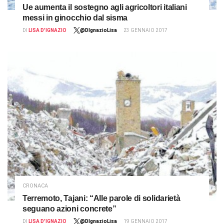
Ue aumenta il sostegno agli agricoltori italiani
messi in ginocchio dal sisma
DI
LISA D'IGNAZIO
@DIgnazioLisa
23 GENNAIO 2017
CRONACA
Terremoto, Tajani: “Alle parole di solidarietà
seguano azioni concrete”
DI
LISA D'IGNAZIO
@DIgnazioLisa
19 GENNAIO 2017