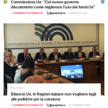
Commissione Ue: “Col nuovo governo
discuteremo come migliorare l’uso dei fondi Ue”
DI
DOMENICO GIOVINAZZO
@giopicheco
9 MAGGIO 2018
POLITICA
Bilancio Ue, le Regioni italiane non vogliono tagli
alle politiche per la coesione
DI
DOMENICO GIOVINAZZO
@giopicheco
22 FEBBRAIO 2018