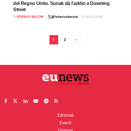
del Regno Unito. Sunak dà l’addio a Downing
Street
DI
FEDERICO BACCINI
@federicobaccini
5 LUGLIO 2024
1
2
Editoriali
Eventi
Opinioni