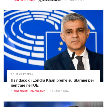
DI
EMANUELE BONINI
emanuelebonini
22 GIUGNO 2026
POLITICA ESTERA
Il sindaco di Londra Khan preme su Starmer per
rientrare nell’UE
DI
GIORGIO DELL'OMODARME
19 MARZO 2026