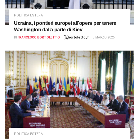
POLITICA ESTERA
Ucraina, i pontieri europei all’opera per tenere
Washington dalla parte di Kiev
DI
FRANCESCO BORTOLETTO
bortoletto_f
3 MARZO 2025
POLITICA ESTERA