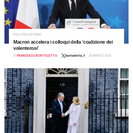
POLITICA ESTERA
Macron accelera i colloqui della ‘coalizione dei
volenterosi’
DI
FRANCESCO BORTOLETTO
bortoletto_f
24 MARZO 2025