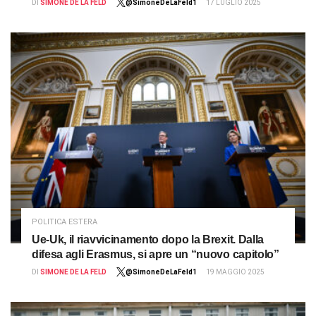
DI
SIMONE DE LA FELD
@SimoneDeLaFeld1
17 LUGLIO 2025
POLITICA ESTERA
Ue-Uk, il riavvicinamento dopo la Brexit. Dalla
difesa agli Erasmus, si apre un “nuovo capitolo”
DI
SIMONE DE LA FELD
@SimoneDeLaFeld1
19 MAGGIO 2025