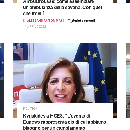
AmbuBrousse: come assemblare
un’ambulanza della savana. Con quel
che trovi lì
DI
ALESSANDRA TOMMASI
@aletommasi3
11 APRILE 2022
POLITICA
Kyriakides a HGE8: “L’evento di
Eunews rappresenta ciò di cui abbiamo
bisogno per un cambiamento