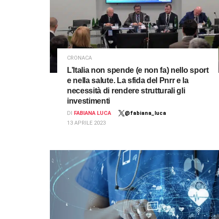
CRONACA
L’Italia non spende (e non fa) nello sport
e nella salute. La sfida del Pnrr e la
necessità di rendere strutturali gli
investimenti
DI
FABIANA LUCA
@fabiana_luca
13 APRILE 2023