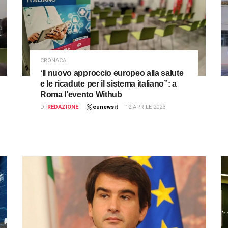
CRONACA
‘Il nuovo approccio europeo alla salute
e le ricadute per il sistema italiano”: a
Roma l’evento Withub
DI
REDAZIONE
eunewsit
12 APRILE 2023