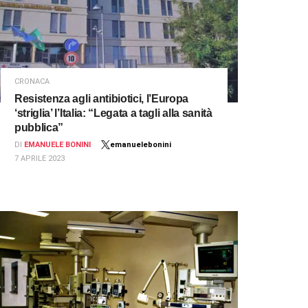
CRONACA
Resistenza agli antibiotici, l’Europa
‘striglia’ l’Italia: “Legata a tagli alla sanità
pubblica”
DI
EMANUELE BONINI
emanuelebonini
7 APRILE 2023