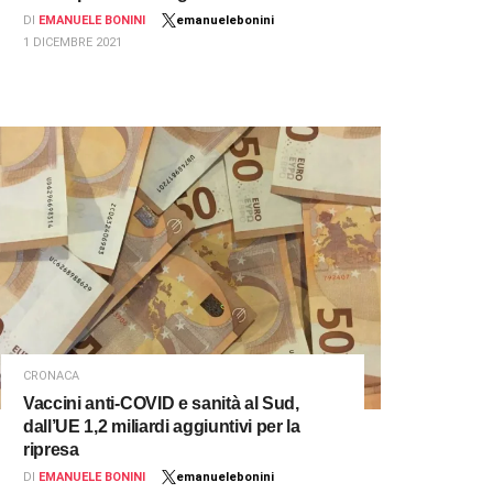
DI
EMANUELE BONINI
emanuelebonini
1 DICEMBRE 2021
CRONACA
Vaccini anti-COVID e sanità al Sud,
dall’UE 1,2 miliardi aggiuntivi per la
ripresa
DI
EMANUELE BONINI
emanuelebonini