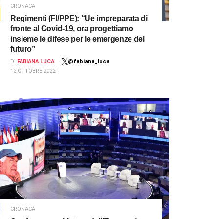
CRONACA
Regimenti (FI/PPE): “Ue impreparata di
fronte al Covid-19, ora progettiamo
insieme le difese per le emergenze del
futuro”
DI
FABIANA LUCA
@fabiana_luca
12 OTTOBRE 2022
CRONACA