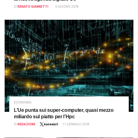
DI
RENATO GIANNETTI
6 GIUGNO 2018
ECONOMIA
L’Ue punta sui super-computer, quasi mezzo
miliardo sul piatto per l’Hpc
DI
REDAZIONE
eunewsit
11 GENNAIO 2018