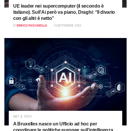
UE leader nei supercomputer (il secondo è
italiano). Sull’Ai però va piano, Draghi: “Il divario
con gli altri è netto”
DI
ENRICO PASCARELLA
16 SETTEMBRE 2025
NET & TECH
A Bruxelles nasce un Ufficio ad hoc per
coordinare le politiche europee sull’intelligenza