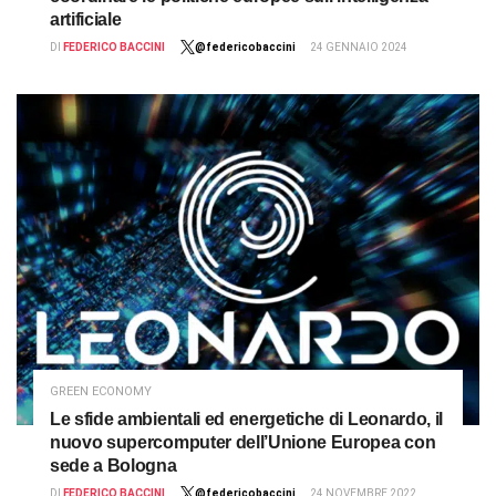
artificiale
DI
FEDERICO BACCINI
@federicobaccini
24 GENNAIO 2024
GREEN ECONOMY
Le sfide ambientali ed energetiche di Leonardo, il
nuovo supercomputer dell’Unione Europea con
sede a Bologna
DI
FEDERICO BACCINI
@federicobaccini
24 NOVEMBRE 2022