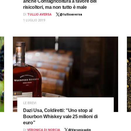
anche Confagricoltura a favore dei
risicoltori, ma non tutto è male
DI
TULLIO AVERSA
@tullioaversa
1 LUGLIO 2019
LE BREVI
Dazi Usa, Coldiretti: “Uno stop al
Bourbon Whiskey vale 25 milioni di
euro”
DI
VERONICA DI NORCIA
@Veronicadin