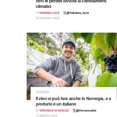
56% le perdite dovute ai cambiamenti
climatici
DI
FABIANA LUCA
@fabiana_luca
28 GENNAIO 2020
CRONACA
Il vino si può fare anche in Norvegia, e a
produrlo è un italiano
DI
VERONICA DI NORCIA
@Veronicadin
13 MARZO 2018