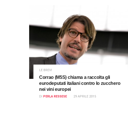
LE BREVI
Corrao (M5S) chiama a raccolta gli
eurodeputati italiani contro lo zucchero
nei vini europei
DI
PERLA RESSESE
29 APRILE 2015