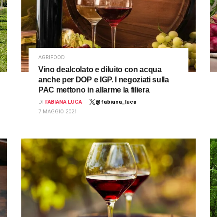
AGRIFOOD
Vino dealcolato e diluito con acqua
anche per DOP e IGP. I negoziati sulla
PAC mettono in allarme la filiera
DI
FABIANA LUCA
@fabiana_luca
7 MAGGIO 2021