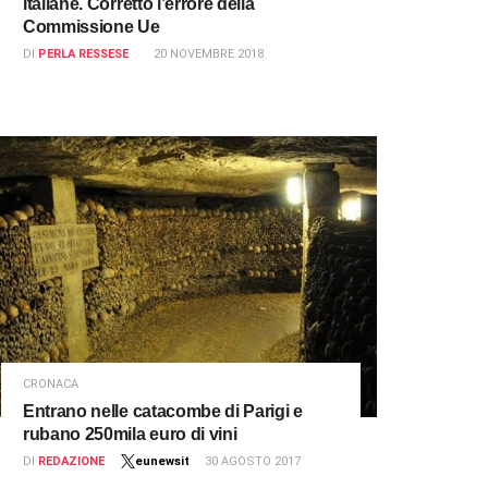
italiane. Corretto l’errore della
Commissione Ue
DI
PERLA RESSESE
20 NOVEMBRE 2018
CRONACA
Entrano nelle catacombe di Parigi e
rubano 250mila euro di vini
DI
REDAZIONE
eunewsit
30 AGOSTO 2017