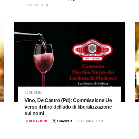
9 MARZO 2018
ECONOMIA
Vino, De Castro (Pd): Commissione Ue
verso il ritiro dell’atto di liberalizzazione
sui nomi
DI
REDAZIONE
eunewsit
23 FEBBRAIO 2016