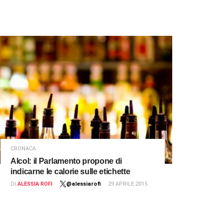
CRONACA
Alcol: il Parlamento propone di
indicarne le calorie sulle etichette
DI
ALESSIA ROFI
@alessiarofi
29 APRILE 2015