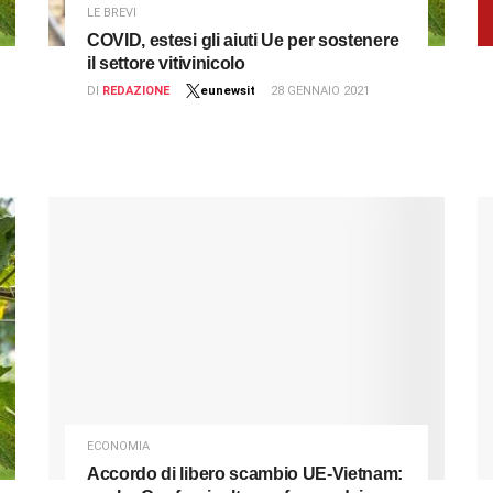
LE BREVI
COVID, estesi gli aiuti Ue per sostenere
il settore vitivinicolo
DI
REDAZIONE
eunewsit
28 GENNAIO 2021
ECONOMIA
Accordo di libero scambio UE-Vietnam: