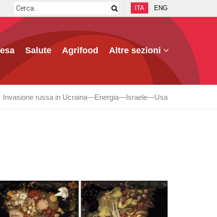
ITA
ENG
fesa
Salute
Agrifood
Altre sezioni
Invasione russa in Ucraina
Energia
Israele
Usa