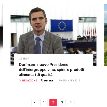
LE BREVI
Dorfmann nuovo Presidente
dell’intergruppo vino, spiriti e prodotti
alimentari di qualità
DI
REDAZIONE
eunewsit
19 GENNAIO 2015
1
2
3