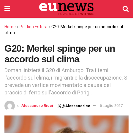
Home
»
Politica Estera
»
G20: Merkel spinge per un accordo sul
clima
G20: Merkel spinge per un
accordo sul clima
Domani inizierà il G20 di Amburgo. Tra i temi
l'accordo sul clima, i migranti e la disoccupazione. Si
prevede un vertice movimentato a causa del
braccio di ferro sull'accordo di Parigi.
di
Alessandro Ricci
6 Luglio 2017
@Alessandricc