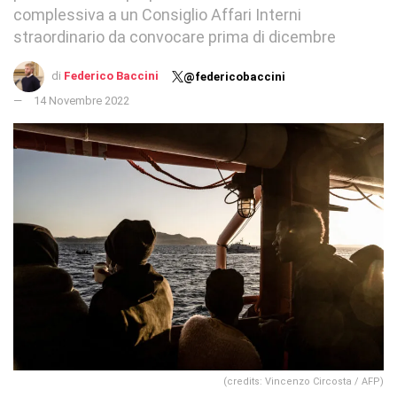
complessiva a un Consiglio Affari Interni
straordinario da convocare prima di dicembre
di
Federico Baccini
@federicobaccini
14 Novembre 2022
(credits: Vincenzo Circosta / AFP)