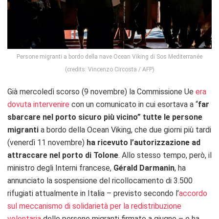
Persone migranti a bordo della nave Ocean Viking di Sos Mediterranée
(credits: Vincenzo Circosta / AFP)
Già mercoledì scorso (9 novembre) la Commissione Ue
era
dovuta intervenire
con un comunicato in cui esortava a “
far
sbarcare nel porto sicuro più vicino” tutte le persone
migranti
a bordo della Ocean Viking, che due giorni più tardi
(venerdì 11 novembre)
ha ricevuto l’autorizzazione ad
attraccare nel porto di Tolone
. Allo stesso tempo, però, il
ministro degli Interni francese,
Gérald Darmanin
, ha
annunciato la sospensione del ricollocamento di 3.500
rifugiati attualmente in Italia – previsto secondo l’
accordo
sul meccanismo di solidarietà per la redistribuzione
volontaria
delle persone migranti firmato a giugno – e ha