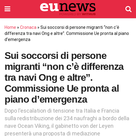
Home
»
Cronaca
»
Sui soccorsi di persone migranti “non c’è
differenza tra navi Ong e altre”. Commissione Ue pronta al piano
d’emergenza
Sui soccorsi di persone
migranti “non c’è differenza
tra navi Ong e altre”.
Commissione Ue pronta al
piano d’emergenza
Dopo l'escalation di tensione tra Italia e Francia
sulla redistribuzione dei 234 naufraghi a bordo della
nave Ocean Viking, il gabinetto von der Leyen
presenterà una proposta di mediazione