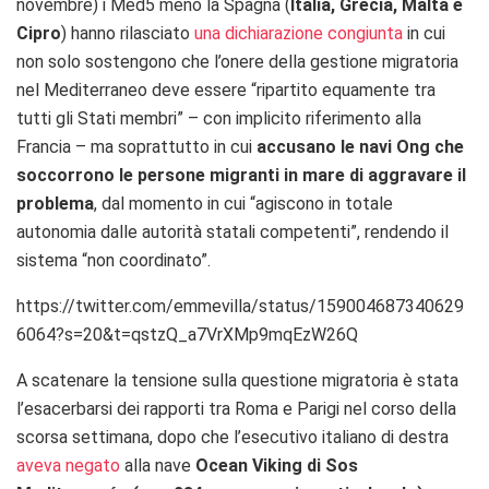
novembre) i Med5 meno la Spagna (
Italia, Grecia, Malta e
Cipro
) hanno rilasciato
una dichiarazione congiunta
in cui
non solo sostengono che l’onere della gestione migratoria
nel Mediterraneo deve essere “ripartito equamente tra
tutti gli Stati membri” – con implicito riferimento alla
Francia – ma soprattutto in cui
accusano le navi Ong che
soccorrono le persone migranti in mare di aggravare il
problema
, dal momento in cui “agiscono in totale
autonomia dalle autorità statali competenti”, rendendo il
sistema “non coordinato”.
https://twitter.com/emmevilla/status/159004687340629
6064?s=20&t=qstzQ_a7VrXMp9mqEzW26Q
A scatenare la tensione sulla questione migratoria è stata
l’esacerbarsi dei rapporti tra Roma e Parigi nel corso della
scorsa settimana, dopo che l’esecutivo italiano di destra
aveva negato
alla nave
Ocean Viking di Sos