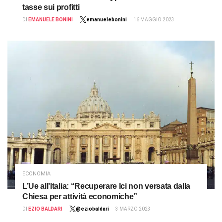
tasse sui profitti
DI
EMANUELE BONINI
emanuelebonini
16 MAGGIO 2023
ECONOMIA
L’Ue all’Italia: “Recuperare Ici non versata dalla
Chiesa per attività economiche”
DI
EZIO BALDARI
@eziobaldari
3 MARZO 2023