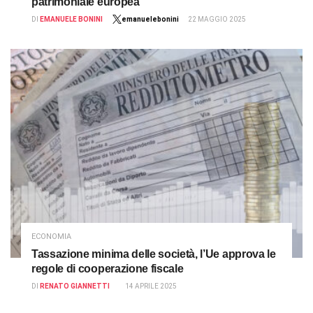
patrimoniale europea
DI
EMANUELE BONINI
emanuelebonini
22 MAGGIO 2025
ECONOMIA
Tassazione minima delle società, l’Ue approva le
regole di cooperazione fiscale
DI
RENATO GIANNETTI
14 APRILE 2025