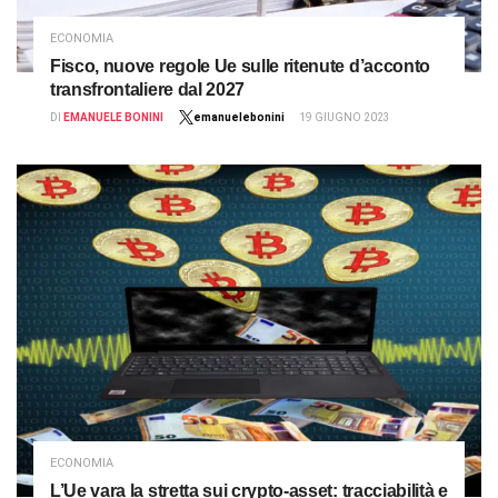
ECONOMIA
Fisco, nuove regole Ue sulle ritenute d’acconto
transfrontaliere dal 2027
DI
EMANUELE BONINI
emanuelebonini
19 GIUGNO 2023
ECONOMIA
L’Ue vara la stretta sui crypto-asset: tracciabilità e