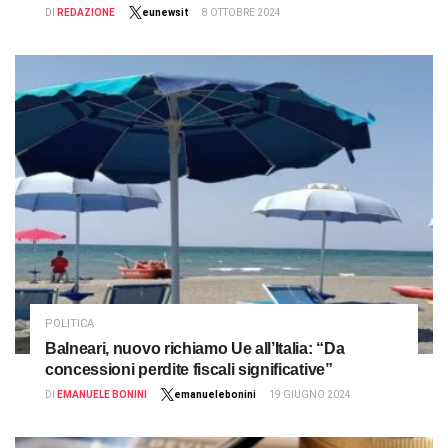
DI
REDAZIONE
eunewsit
8 OTTOBRE 2024
POLITICA
Balneari, nuovo richiamo Ue all’Italia: “Da
concessioni perdite fiscali significative”
DI
EMANUELE BONINI
emanuelebonini
19 GIUGNO 2024