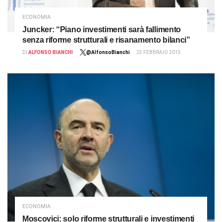
ECONOMIA
Juncker: “Piano investimenti sarà fallimento
senza riforme strutturali e risanamento bilanci”
DI
ALFONSO BIANCHI
@AlfonsoBianchi
23 FEBBRAIO 2015
ECONOMIA
Moscovici: solo riforme strutturali e investimenti