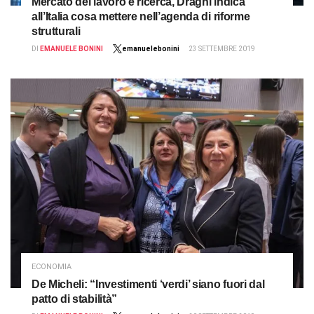
Mercato del lavoro e ricerca, Draghi indica
all’Italia cosa mettere nell’agenda di riforme
strutturali
DI
EMANUELE BONINI
emanuelebonini
23 SETTEMBRE 2019
ECONOMIA
De Micheli: “Investimenti ‘verdi’ siano fuori dal
patto di stabilità”