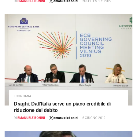
DI
EMANUELE BONINI
emanuelebonini
20 SETTEMBRE 2019
ECONOMIA
Draghi: Dall’Italia serve un piano credibile di
riduzione del debito
DI
EMANUELE BONINI
emanuelebonini
6 GIUGNO 2019