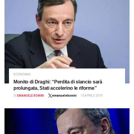
ECONOMIA
Monito di Draghi: “Perdita di slancio sarà
prolungata, Stati accelerino le riforme”
DI
EMANUELE BONINI
emanuelebonini
10 APRILE 2019