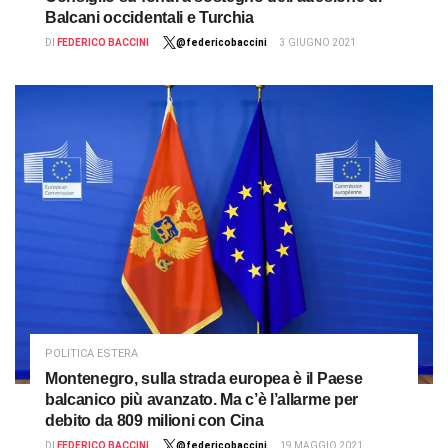
Balcani occidentali e Turchia
DI
FEDERICO BACCINI
@federicobaccini
3 GIUGNO 2021
POLITICA ESTERA
Montenegro, sulla strada europea è il Paese
balcanico più avanzato. Ma c’è l’allarme per
debito da 809 milioni con Cina
DI
FEDERICO BACCINI
@federicobaccini
19 MAGGIO 2021