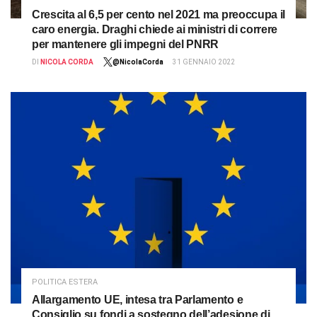
Crescita al 6,5 per cento nel 2021 ma preoccupa il
caro energia. Draghi chiede ai ministri di correre
per mantenere gli impegni del PNRR
DI
NICOLA CORDA
@NicolaCorda
31 GENNAIO 2022
POLITICA ESTERA
Allargamento UE, intesa tra Parlamento e
Consiglio su fondi a sostegno dell’adesione di