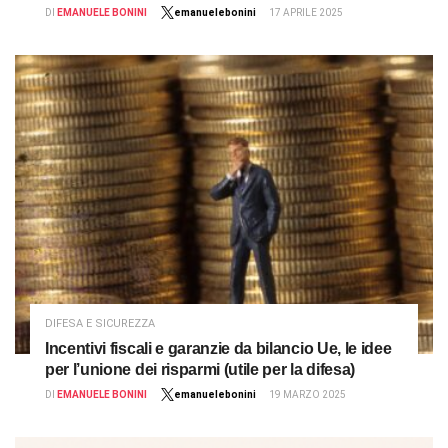
DI
EMANUELE BONINI
emanuelebonini
17 APRILE 2025
DIFESA E SICUREZZA
Incentivi fiscali e garanzie da bilancio Ue, le idee
per l’unione dei risparmi (utile per la difesa)
DI
EMANUELE BONINI
emanuelebonini
19 MARZO 2025