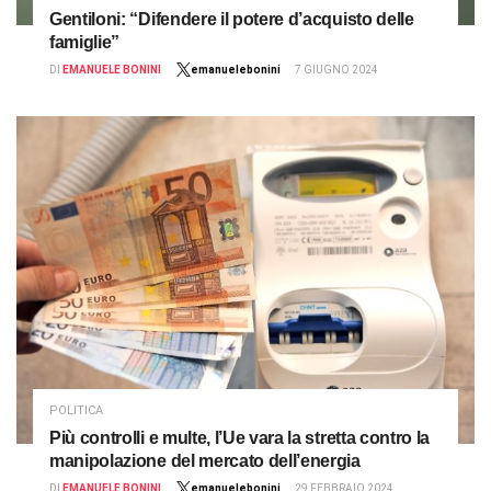
Gentiloni: “Difendere il potere d’acquisto delle
famiglie”
DI
EMANUELE BONINI
emanuelebonini
7 GIUGNO 2024
POLITICA
Più controlli e multe, l’Ue vara la stretta contro la
manipolazione del mercato dell’energia
DI
EMANUELE BONINI
emanuelebonini
29 FEBBRAIO 2024