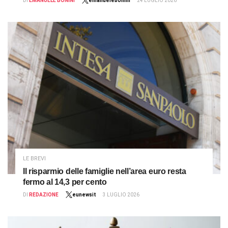
DI
EMANUELE BONINI
emanuelebonini
24 LUGLIO 2026
LE BREVI
Il risparmio delle famiglie nell’area euro resta
fermo al 14,3 per cento
DI
REDAZIONE
eunewsit
3 LUGLIO 2026