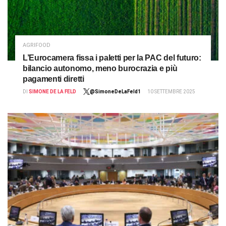
AGRIFOOD
L’Eurocamera fissa i paletti per la PAC del futuro:
bilancio autonomo, meno burocrazia e più
pagamenti diretti
DI
SIMONE DE LA FELD
@SimoneDeLaFeld1
10 SETTEMBRE 2025