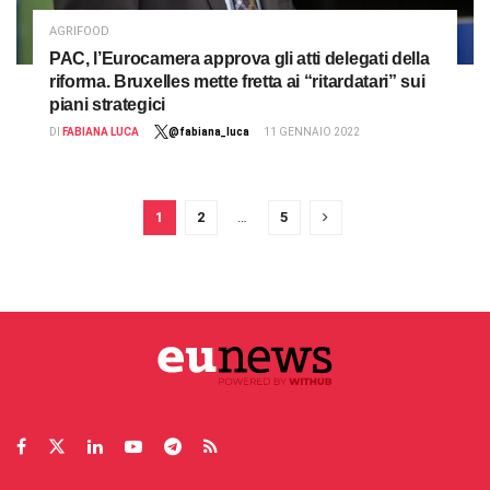
AGRIFOOD
PAC, l’Eurocamera approva gli atti delegati della
riforma. Bruxelles mette fretta ai “ritardatari” sui
piani strategici
DI
FABIANA LUCA
@fabiana_luca
11 GENNAIO 2022
1
2
…
5