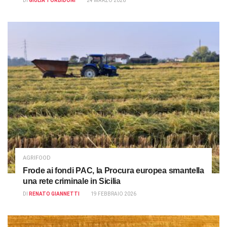
DI
GIULIA TORBIDONI
24 MARZO 2026
AGRIFOOD
Frode ai fondi PAC, la Procura europea smantella
una rete criminale in Sicilia
DI
RENATO GIANNETTI
19 FEBBRAIO 2026