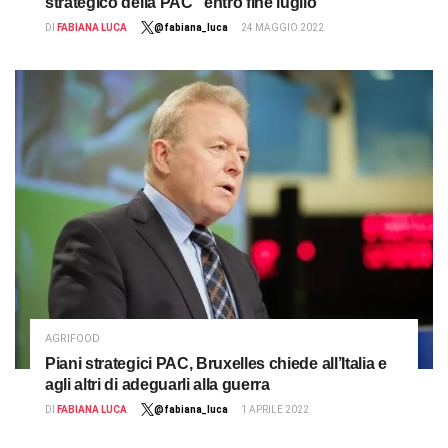
strategico della PAC “entro fine luglio”
DI
FABIANA LUCA
@fabiana_luca
24 MAGGIO 2022
AGRIFOOD
Piani strategici PAC, Bruxelles chiede all’Italia e
agli altri di adeguarli alla guerra
DI
FABIANA LUCA
@fabiana_luca
1 APRILE 2022