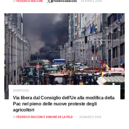
DI
FEDERICO BACCINI
@federicobaccini
24 APRILE 2024
AGRIFOOD
Via libera dal Consiglio dell’Ue alla modifica della
Pac nel pieno delle nuove proteste degli
agricoltori
DI
FEDERICO BACCINI E SIMONE DE LA FELD
26 MARZO 2024