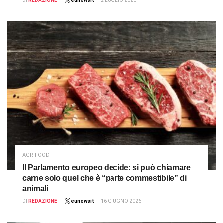
DI
REDAZIONE
eunewsit
2 LUGLIO 2026
AGRIFOOD
Il Parlamento europeo decide: si può chiamare
carne solo quel che è “parte commestibile” di
animali
DI
REDAZIONE
eunewsit
16 GIUGNO 2026