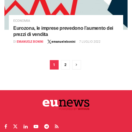
ECONOMIA
Eurozona, le imprese prevedono l’aumento dei
prezzi di vendita
DI
EMANUELE BONINI
emanuelebonini
7 LUGLIO 2022
1
2