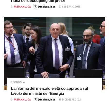
l’idea del decoupling dei prezzi
DI
FABIANA LUCA
@fabiana_luca
27 FEBBRAIO 2023
ECONOMIA
La riforma del mercato elettrico approda sul
tavolo dei ministri dell’Energia
DI
FABIANA LUCA
@fabiana_luca
19 DICEMBRE 2022