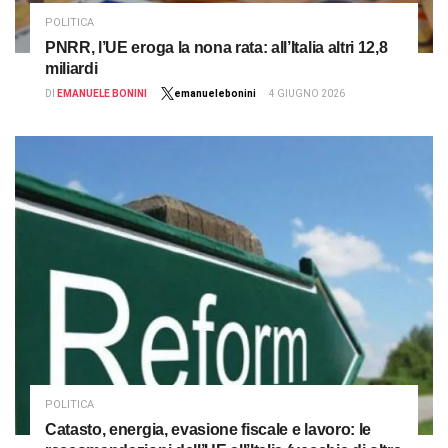
POLITICA
PNRR, l’UE eroga la nona rata: all’Italia altri 12,8
miliardi
DI
EMANUELE BONINI
emanuelebonini
4 GIUGNO 2026
POLITICA
Catasto, energia, evasione fiscale e lavoro: le