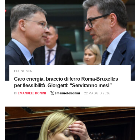
ECONOMIA
Caro energia, braccio di ferro Roma-Bruxelles
per flessibilità. Giorgetti: “Serviranno mesi”
DI
EMANUELE BONINI
emanuelebonini
22 MAGGIO 2026