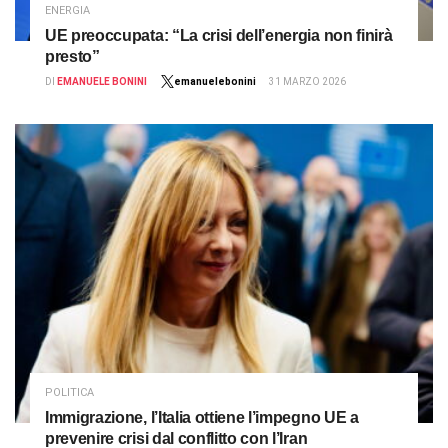
ENERGIA
UE preoccupata: “La crisi dell’energia non finirà
presto”
DI
EMANUELE BONINI
emanuelebonini
31 MARZO 2026
POLITICA
Immigrazione, l’Italia ottiene l’impegno UE a
prevenire crisi dal conflitto con l’Iran