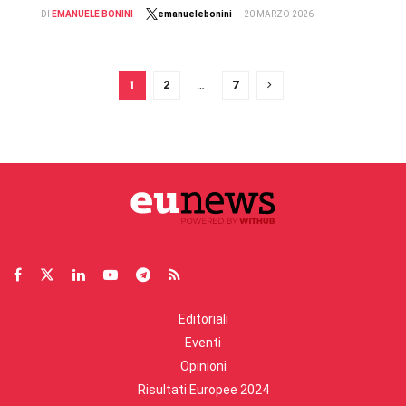
DI
EMANUELE BONINI
emanuelebonini
20 MARZO 2026
1
2
…
7
Editoriali
Eventi
Opinioni
Risultati Europee 2024