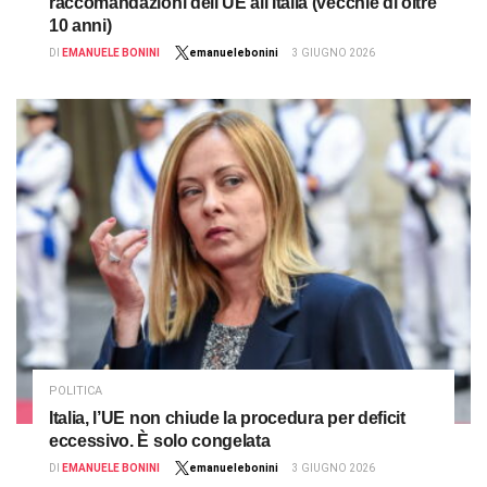
raccomandazioni dell’UE all’Italia (vecchie di oltre
10 anni)
DI
EMANUELE BONINI
emanuelebonini
3 GIUGNO 2026
POLITICA
Italia, l’UE non chiude la procedura per deficit
eccessivo. È solo congelata
DI
EMANUELE BONINI
emanuelebonini
3 GIUGNO 2026