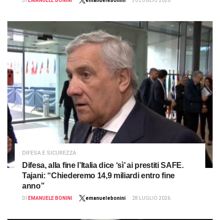
DI
EMANUELE BONINI
emanuelebonini
30 LUGLIO 2026
DIFESA E SICUREZZA
Difesa, alla fine l’Italia dice ‘sì’ ai prestiti SAFE.
Tajani: “Chiederemo 14,9 miliardi entro fine
anno”
DI
EMANUELE BONINI
emanuelebonini
28 LUGLIO 2026