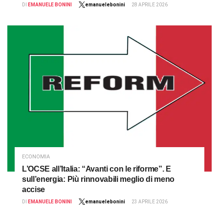
DI
EMANUELE BONINI
emanuelebonini
28 APRILE 2026
ECONOMIA
L’OCSE all’Italia: “Avanti con le riforme”. E
sull’energia: Più rinnovabili meglio di meno
accise
DI
EMANUELE BONINI
emanuelebonini
23 APRILE 2026